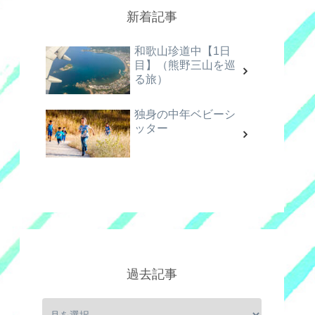
新着記事
和歌山珍道中【1日
目】（熊野三山を巡
る旅）
独身の中年ベビーシ
ッター
過去記事