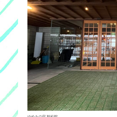
ゆめみの宿 観松館