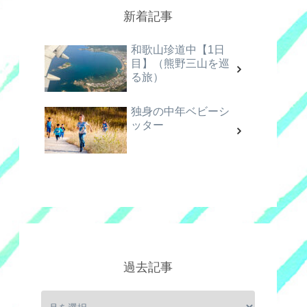
新着記事
和歌山珍道中【1日
目】（熊野三山を巡
る旅）
独身の中年ベビーシ
ッター
過去記事