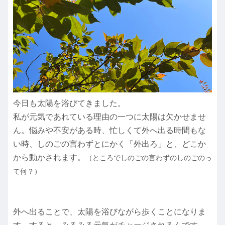
今日も太陽を浴びてきました。
私が元気であれている理由の一つに太陽は欠かせませ
ん。悩みや不安がある時、忙しくて外へ出る時間もな
い時、しのごの言わずとにかく「外出ろ」と、どこか
から動かされます。
（ところでしのごの言わずのしのごのっ
て何？）
外へ出ることで、太陽を浴びながら歩くことになりま