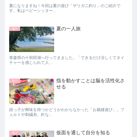
夏になりますね！今回は夏の遊び「ザリガニ釣り」のご紹介で
す。私はベビーシッター...
夏の一人旅
遊び
青森県の十和田湖へ行ってきました。「できるだけ涼しくてネイ
チャーを感じられて人...
指を動かすことは脳を活性化さ
遊び
せる
姪っ子が興味を持つかどうかわからなかった「お裁縫遊び」。フ
ェルトや刺繍糸、針な...
仮面を通して自分を知る
遊び