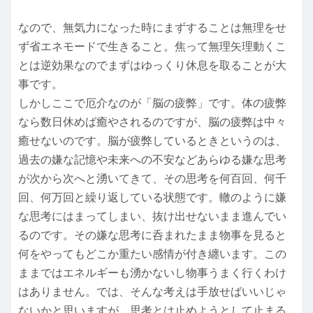
なので、無気力になった時にまずすることは無理をせ
ず省エネモードで生きること。焦って無理矢理動くこ
とは逆効果なのでまずはゆっくり休息を取ることが大
事です。
しかしここで厄介なのが「脳の疲弊」です。体の疲弊
なら数日休めば癒やされるのですが、脳の疲弊は中々
癒せないのです。脳が疲弊しているときというのは、
過去の嫌な記憶や未来への不安などあらゆる嫌な思考
が次から次へと湧いてきて、その思考を何百回、何千
回、何万回と繰り返している状態です。轍のように嫌
な思考にはまってしまい、抜け出せないまま進んでい
るのです。その嫌な思考に呑まれたまま物事を見ると
何をやってもどこか重たい感情が付き纏います。この
ままではエネルギーも湧かないし物事うまく行くわけ
はありません。では、そんな考えは手放せばいいじゃ
ないかと思いますが、思考とは止めようとして止まる